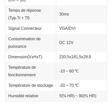
Temps de réponse
30ms
(Typ.Tr + Tf)
Signal Connecteur
VGA/DVI
Consommation de
DC 12V
puissance
Dimension(VxHxT)
230.5x181,5x29.9
Température de
-10 ~ 60 ℃
fonctionnement
Température de stockage
-20 ~ 70 ℃
Humidité relative
5(% HR) ~ 90(% HR)