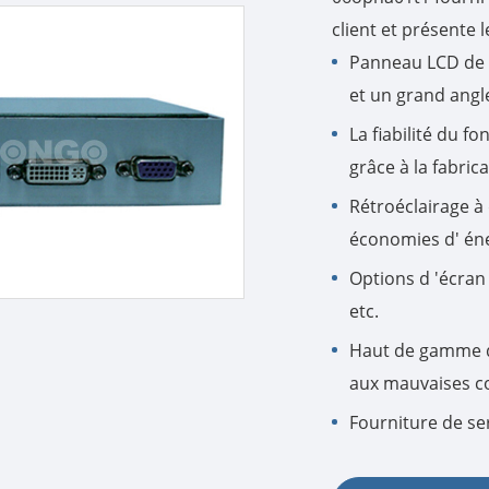
client et présente 
Panneau LCD de m
et un grand angl
La fiabilité du f
grâce à la fabric
Rétroéclairage à
économies d' én
Options d 'écran 
etc.
Haut de gamme 
aux mauvaises co
Fourniture de se