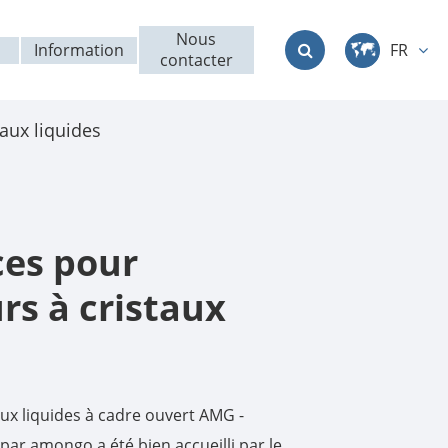
Nous
Information
FR
contacter
中文
taux liquides
English
Deutsch
français
ces pour
italiano
rs à cristaux
русский
العربية
taux liquides à cadre ouvert AMG -
日本語
par amongo a été bien accueilli par le