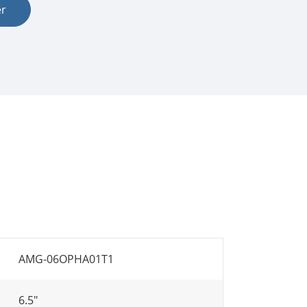
er
AMG-06OPHA01T1
6.5"