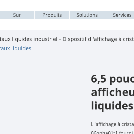
Sur
Produits
Solutions
Services
taux liquides industriel
Dispositif d 'affichage à cris
taux liquides
6,5 pou
afficheu
liquides
L 'affichage à cris
06opha01t1 fourni 