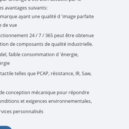
les avantages suivants:
한국어
arque ayant une qualité d 'image parfaite
e de vue
português
onctionnement 24 / 7 / 365 peut être obtenue
tiếng việt
ation de composants de qualité industrielle.
 del, faible consommation d 'énergie,
dansk
ergie
tactile telles que PCAP, résistance, IR, Saw,
de conception mécanique pour répondre
nditions et exigences environnementales,
rvices personnalisés