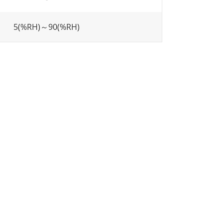
5(%RH)～90(%RH)