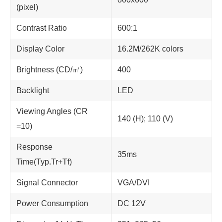
(pixel)
Contrast Ratio
600:1
Display Color
16.2M/262K colors
Brightness (CD/㎡)
400
Backlight
LED
Viewing Angles (CR
140 (H); 110 (V)
=10)
Response
35ms
Time(Typ.Tr+Tf)
Signal Connector
VGA/DVI
Power Consumption
DC 12V