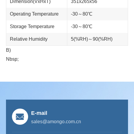
Dimension(VxHxT)
351x265x56
Operating Temperature
-30～80℃
Storage Temperature
-30～80℃
Relative Humidity
5(%RH)～90(%RH)
B)
Nbsp;
E-mail
sales@amongo.com.cn