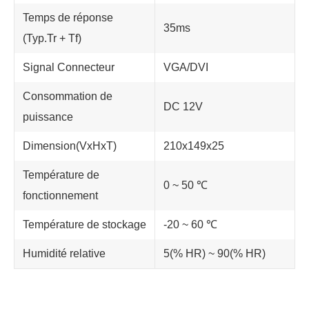
Temps de réponse
35ms
(Typ.Tr + Tf)
Signal Connecteur
VGA/DVI
Consommation de
DC 12V
puissance
Dimension(VxHxT)
210x149x25
Température de
0 ~ 50 ℃
fonctionnement
Température de stockage
-20 ~ 60 ℃
Humidité relative
5(% HR) ~ 90(% HR)