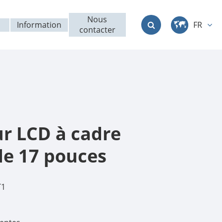
Nous
Information
FR
contacter
中文
English
Deutsch
français
r LCD à cadre
italiano
de 17 pouces
русский
T1
العربية
日本語