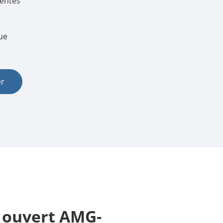
lentes
한국어
ue
português
tiếng việt
er
dansk
 ouvert AMG-