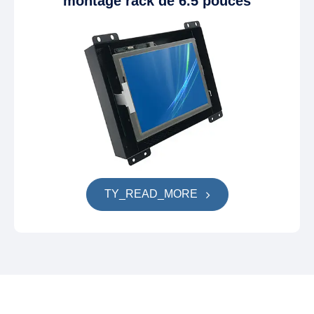
montage rack de 6.5 pouces
TY_READ_MORE