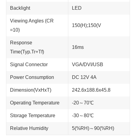
Backlight
LED
Viewing Angles (CR
150(H);150(V
=10)
Response
16ms
Time(Typ.Tr+Tf)
Signal Connector
VGA/DVI/USB
Power Consumption
DC 12V 4A
Dimension(VxHxT)
242.6x188.6x45.8
Operating Temperature
-20～70℃
Storage Temperature
-30～80℃
Relative Humidity
5(%RH)～90(%RH)