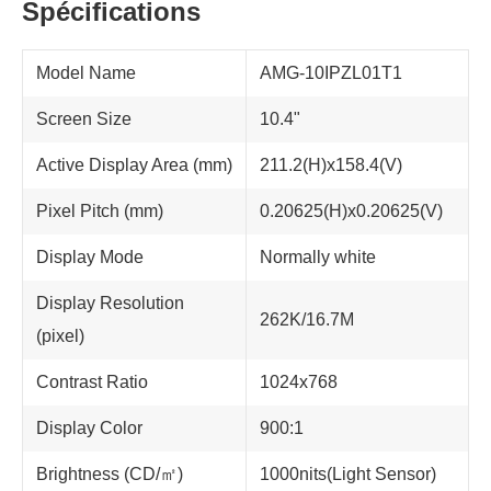
Spécifications
Model Name
AMG-10IPZL01T1
Screen Size
10.4"
Active Display Area (mm)
211.2(H)x158.4(V)
Pixel Pitch (mm)
0.20625(H)x0.20625(V)
Display Mode
Normally white
Display Resolution
262K/16.7M
(pixel)
Contrast Ratio
1024x768
Display Color
900:1
Brightness (CD/㎡)
1000nits(Light Sensor)