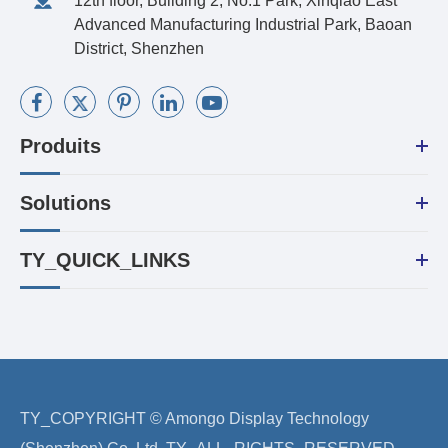
12th floor, Building 2, No.1 Park, Xinqiao East
Advanced Manufacturing Industrial Park, Baoan
District, Shenzhen
Produits
Solutions
TY_QUICK_LINKS
TY_COPYRIGHT ©
Amongo Display Technology