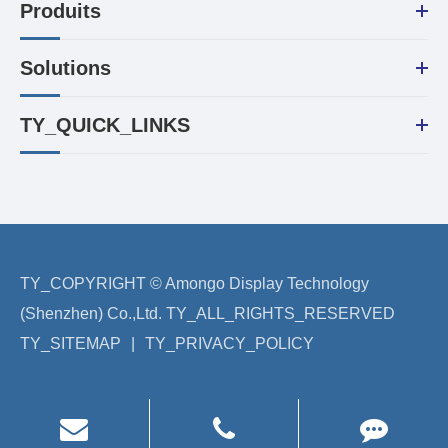
Produits
Solutions
TY_QUICK_LINKS
TY_COPYRIGHT ©
Amongo Display Technology
(Shenzhen) Co.,Ltd.
TY_ALL_RIGHTS_RESERVED
TY_SITEMAP
|
TY_PRIVACY_POLICY