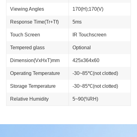
Viewing Angles
170(H);170(V)
Response Time(Tr+Tf)
5ms
Touch Screen
IR Touchscreen
Tempered glass
Optional
Dimension(VxHxT)mm
425x364x60
Operating Temperature
-30~85℃(not clotted)
Storage Temperature
-30~85℃(not clotted)
Relative Humidity
5~90(%RH)