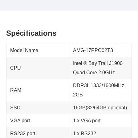
Spécifications
Model Name
AMG-17PPC02T3
Intel ® Bay Trail J1900
CPU
Quad Core 2.0GHz
DDR3L 1333/1600MHz
RAM
2GB
SSD
16GB(32/64GB optional)
VGA port
1 x VGA port
RS232 port
1 x RS232