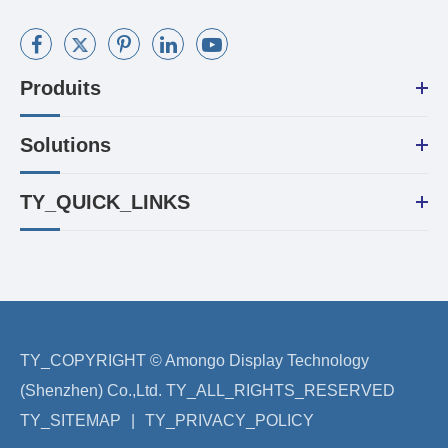
Produits
Solutions
TY_QUICK_LINKS
TY_COPYRIGHT ©
Amongo Display Technology
(Shenzhen) Co.,Ltd.
TY_ALL_RIGHTS_RESERVED
TY_SITEMAP
|
TY_PRIVACY_POLICY