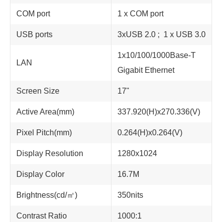
COM port
1 x COM port
USB ports
3xUSB 2.0 ; 1 x USB 3.0
1x10/100/1000Base-T
LAN
Gigabit Ethernet
Screen Size
17"
Active Area(mm)
337.920(H)x270.336(V)
Pixel Pitch(mm)
0.264(H)x0.264(V)
Display Resolution
1280x1024
Display Color
16.7M
Brightness(cd/㎡)
350nits
Contrast Ratio
1000:1