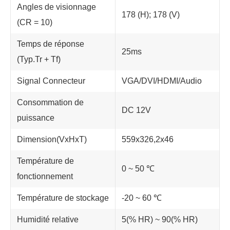
Angles de visionnage
178 (H); 178 (V)
(CR = 10)
Temps de réponse
25ms
(Typ.Tr + Tf)
Signal Connecteur
VGA/DVI/HDMI/Audio
Consommation de
DC 12V
puissance
Dimension(VxHxT)
559x326,2x46
Température de
0 ~ 50 ℃
fonctionnement
Température de stockage
-20 ~ 60 ℃
Humidité relative
5(% HR) ~ 90(% HR)