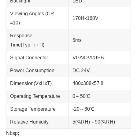
Backlight
LED
Viewing Angles (CR
170Hx160V
=10)
Response
5ms
Time(Typ.Tr+Tf)
Signal Connector
VGA/DVI/USB
Power Consumption
DC 24V
Dimension(VxHxT)
480x308x57.8
Operating Temperature
0～50℃
Storage Temperature
-20～60℃
Relative Humidity
5(%RH)～90(%RH)
Nbsp;