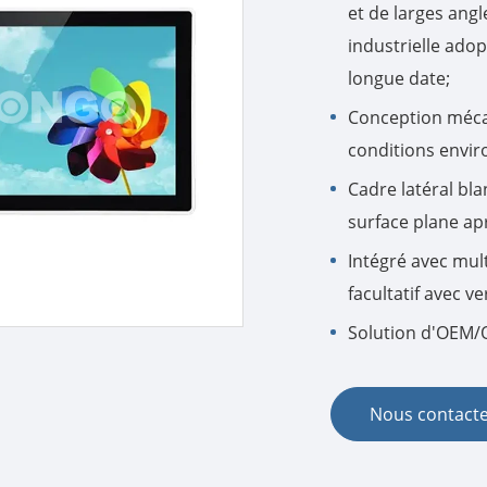
et de larges ang
industrielle adop
longue date;
Conception méca
conditions enviro
Cadre latéral bla
surface plane aprè
Intégré avec mult
facultatif avec 
Solution d'OEM/
Nous contact