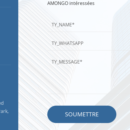
AMONGO intéressées
ed
ark,
SOUMETTRE