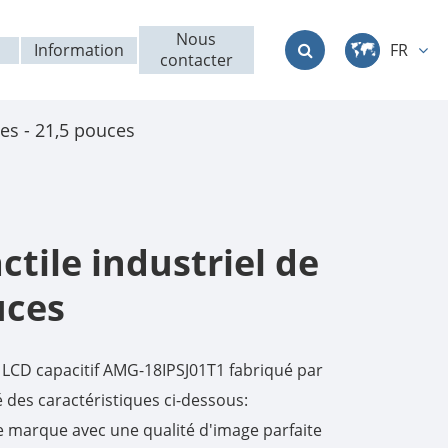
Nous
Information
FR
contacter
中文
ces - 21,5 pouces
English
Deutsch
français
ctile industriel de
italiano
uces
русский
e LCD capacitif AMG-18IPSJ01T1 fabriqué par
العربية
des caractéristiques ci-dessous:
 marque avec une qualité d'image parfaite
日本語