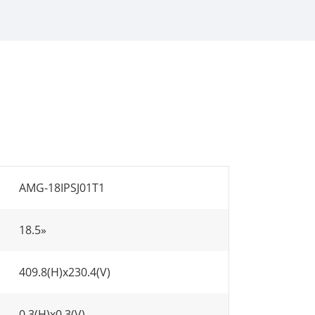
AMG-18IPSJ01T1
18.5»
409.8(H)x230.4(V)
0.3(H)x0.3(V)