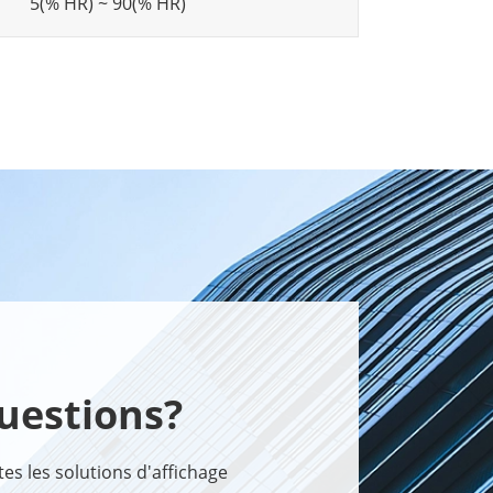
5(% HR) ~ 90(% HR)
uestions?
s les solutions d'affichage