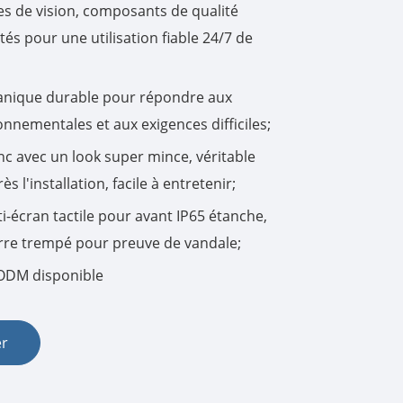
les de vision, composants de qualité
tés pour une utilisation fiable 24/7 de
한국어
português
nique durable pour répondre aux
nnementales et aux exigences difficiles;
tiếng việt
nc avec un look super mince, véritable
dansk
s l'installation, facile à entretenir;
i-écran tactile pour avant IP65 étanche,
verre trempé pour preuve de vandale;
ODM disponible
er