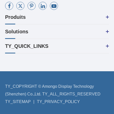
Produits
Solutions
TY_QUICK_LINKS
TY_COPYRIGHT ©
Amongo Display Technology
(Shenzhen) Co.,Ltd.
TY_ALL_RIGHTS_RESERVED
TY_SITEMAP
|
TY_PRIVACY_POLICY