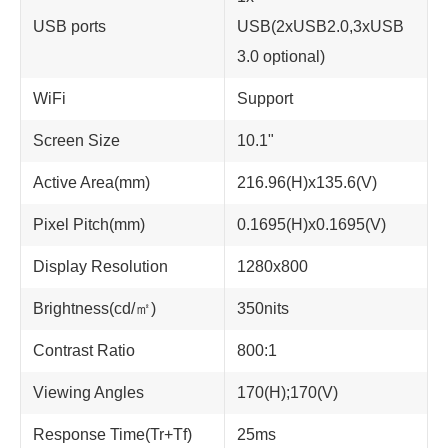
USB ports
USB(2xUSB2.0,3xUSB
3.0 optional)
WiFi
Support
Screen Size
10.1"
Active Area(mm)
216.96(H)x135.6(V)
Pixel Pitch(mm)
0.1695(H)x0.1695(V)
Display Resolution
1280x800
Brightness(cd/㎡)
350nits
Contrast Ratio
800:1
Viewing Angles
170(H);170(V)
Response Time(Tr+Tf)
25ms