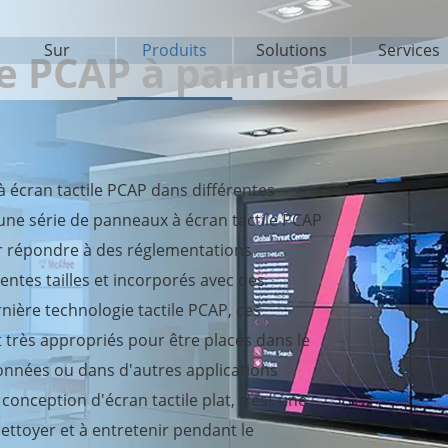
Sur
Produits
Solutions
Services
ile PCAP à panneau
 écran tactile PCAP dans différentes
 une série de panneaux à écran tactile PCAP
ur répondre à des réglementations
entes tailles et incorporés avec des
rnière technologie tactile PCAP, ces
 très appropriés pour être placés dans le
données ou dans d'autres applications
conception d'écran tactile plat, c'est une
 nettoyer et à entretenir pendant le