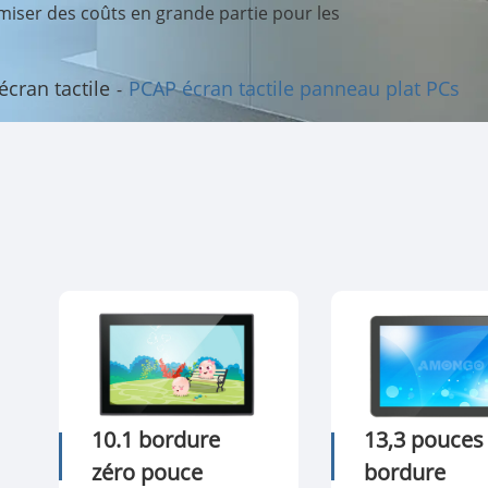
iser des coûts en grande partie pour les
écran tactile
PCAP écran tactile panneau plat PCs
10.1 bordure
13,3 pouces
zéro pouce
bordure