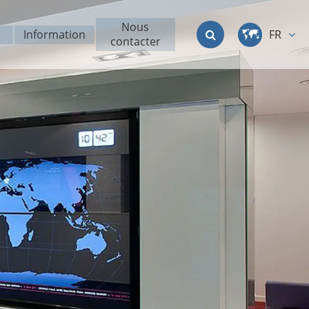
Nous
Information
FR
contacter
中文
English
Deutsch
français
italiano
русский
العربية
日本語