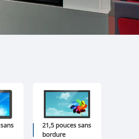
한국어
português
tiếng việt
dansk
 sans
21,5 pouces sans
bordure