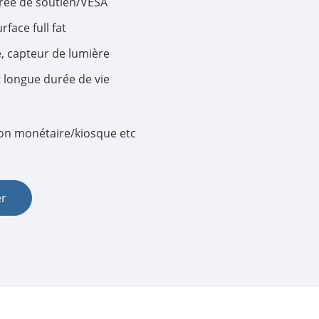
égrée de soutien/VESA
face full fat
한국어
, capteur de lumière
português
et longue durée de vie
tiếng việt
n monétaire/kiosque etc
dansk
er