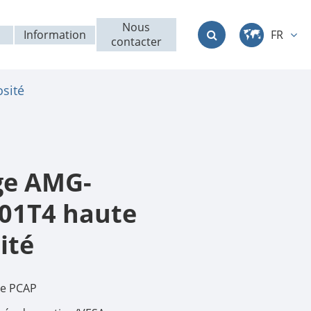
Nous
Information
FR
contacter
中文
sité
English
Deutsch
français
ge AMG-
italiano
01T4 haute
ité
русский
العربية
ile PCAP
日本語