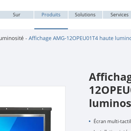
Sur
Produits
Solutions
Services
luminosité
Affichage AMG-12OPEU01T4 haute lumino
Afficha
12OPEU
luminos
Écran multi-tact