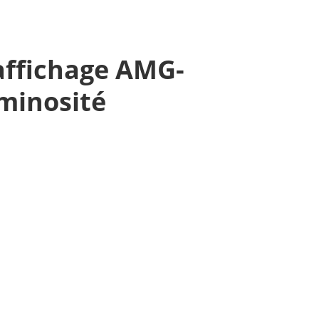
'affichage AMG-
minosité