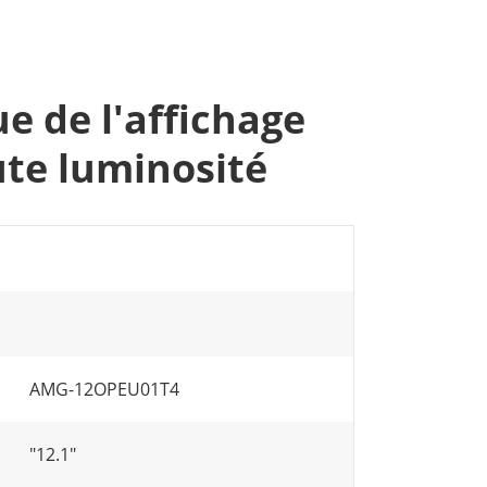
e de l'affichage
e luminosité
AMG-12OPEU01T4
"12.1"